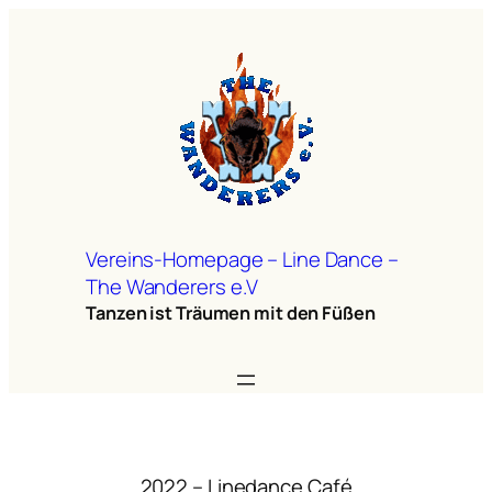
Zum
Inhalt
springen
Vereins-Homepage – Line Dance –
The Wanderers e.V
Tanzen ist Träumen mit den Füßen
2022 – Linedance Café