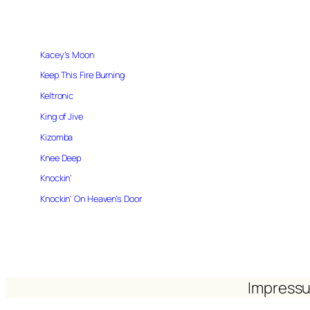
Kacey’s Moon
Keep This Fire Burning
Keltronic
King of Jive
Kizomba
Knee Deep
Knockin‘
Knockin‘ On Heaven’s Door
Impress